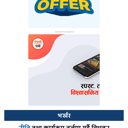
भर्खर