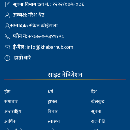
१२२२/०७५-०७६
सूचना विभाग दर्ता नं. :
अध्यक्ष:
नरेश श्रेष्ठ
सम्पादक:
संकेत कोईराला
फोन नं:
+९७७-१-५३४९१५८
ई-मेल:
info@khabarhub.com
हाम्रो बारे
साइट नेविगेशन
होम
धर्म
देश
समाचार
ट्राभल
खेलकुद
अन्तर्राष्ट्रिय
विचार
सूचना
आर्थिक
स्वास्थ्य
राजनीति