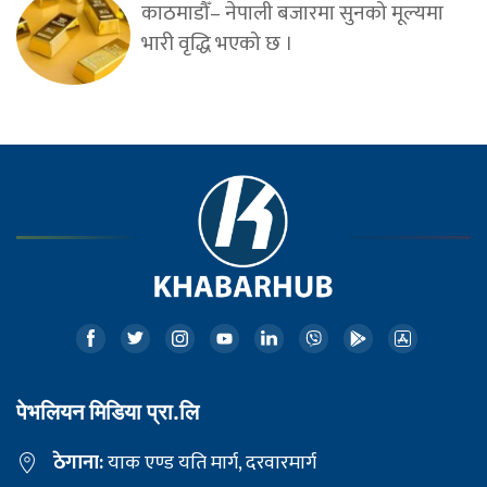
काठमाडौँ– नेपाली बजारमा सुनको मूल्यमा
भारी वृद्धि भएको छ ।
पेभलियन मिडिया प्रा.लि
ठेगाना:
याक एण्ड यति मार्ग, दरवारमार्ग