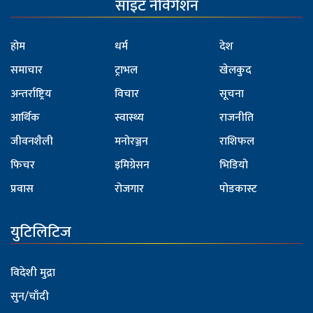
साइट नेविगेशन
होम
धर्म
देश
समाचार
ट्राभल
खेलकुद
अन्तर्राष्ट्रिय
विचार
सूचना
आर्थिक
स्वास्थ्य
राजनीति
जीवनशैली
मनोरञ्जन
राशिफल
फिचर
इमिग्रेसन
भिडियो
प्रवास
रोजगार
पोडकास्ट
युटिलिटिज
विदेशी मुद्रा
सुन/चाँदी