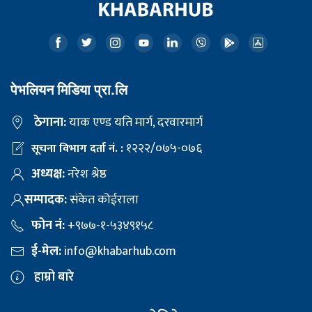
पेभलियन मिडिया प्रा.लि
ठेगाना:
याक एण्ड यति मार्ग, दरवारमार्ग
१२२२/०७५-०७६
सूचना विभाग दर्ता नं. :
अध्यक्ष:
नरेश श्रेष्ठ
सम्पादक:
संकेत कोईराला
फोन नं:
+९७७-१-५३४९१५८
ई-मेल:
info@khabarhub.com
हाम्रो बारे