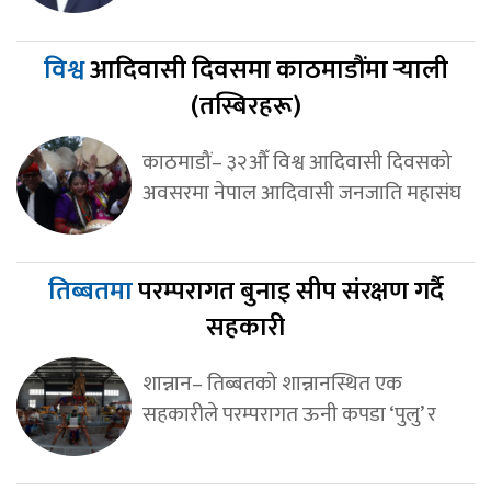
विश्व
आदिवासी दिवसमा काठमाडौंमा र्‍याली
(तस्बिरहरू)
काठमाडौं– ३२औँ विश्व आदिवासी दिवसको
अवसरमा नेपाल आदिवासी जनजाति महासंघ
तिब्बतमा
परम्परागत बुनाइ सीप संरक्षण गर्दै
सहकारी
शान्नान– तिब्बतको शान्नानस्थित एक
सहकारीले परम्परागत ऊनी कपडा ‘पुलु’ र