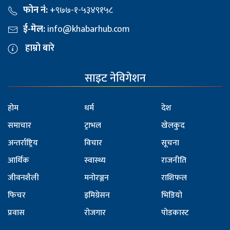
फोन नं:
+९७७-१-५३४९१५८
ई-मेल:
info@khabarhub.com
हाम्रो बारे
साइट नेविगेशन
होम
धर्म
देश
समाचार
ट्राभल
खेलकुद
अन्तर्राष्ट्रिय
विचार
सूचना
आर्थिक
स्वास्थ्य
राजनीति
जीवनशैली
मनोरञ्जन
राशिफल
फिचर
इमिग्रेसन
भिडियो
प्रवास
रोजगार
पोडकास्ट