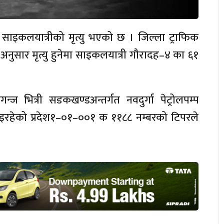
ाइकलयात्रीको मृत्यु भएको छ । जिल्ला ट्राफिक
ा अनुसार मृत्यु हुनेमा साइकलयात्री गौरादह–४ का ६१
्ज भित्री सडकखण्डअन्तर्गत नवदुर्गा पेट्रोलपम्प
 गइरहेको प्रदेश१–०१–००१ क ११८८ नम्बरको टिपरले