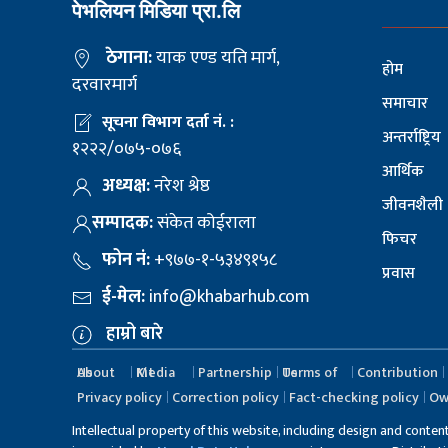
पेभलियन मिडिया प्रा.लि
ठेगाना:
याक एण्ड यति मार्ग,
होम
दरवारमार्ग
समाचार
सूचना विभाग दर्ता नं. :
अन्तर्राष्ट्रिय
१२२२/०७५-०७६
आर्थिक
अध्यक्ष:
नरेश श्रेष्ठ
जीवनशैली
सम्पादक:
संकेत कोईराला
फिचर
फोन नं:
+९७७-१-५३४९१५८
प्रवास
ई-मेल:
info@khabarhub.com
हाम्रो बारे
About Us
Media Kit
Partnership
Terms of Us
Contribution
Privacy policy
Correction policy
Fact-checking policy
Ow
Intellectual property of this website, including design and conten