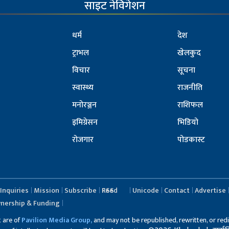
साइट नेविगेशन
धर्म
देश
ट्राभल
खेलकुद
विचार
सूचना
स्वास्थ्य
राजनीति
मनोरञ्जन
राशिफल
इमिग्रेसन
भिडियो
रोजगार
पोडकास्ट
Inquiries
Mission
Subscribe
RSS Feed
Unicode
Contact
Advertise
nership & Funding
t are of
Pavilion Media Group,
and may not be republished, rewritten, or redi