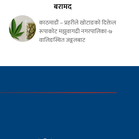
बरामद
काठमाडौं – प्रहरीले खोटाङको दिक्तेल
रूपाकोट मझुवागढी नगरपालिका-७
वालिङस्थित जङ्गलबाट