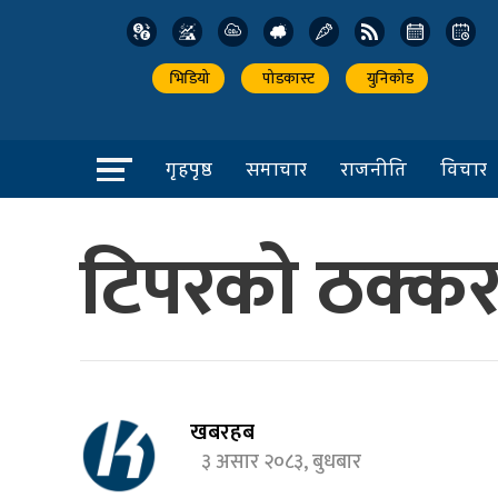
भिडियो
पोडकास्ट
युनिकोड
गृहपृष्ठ
समाचार
राजनीति
विचार
टिपरको ठक्करब
खबरहब
३ असार २०८३, बुधबार