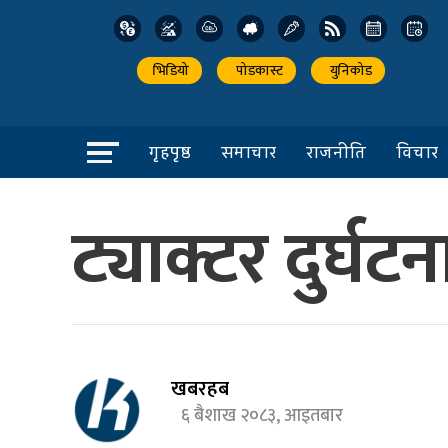
भिडियो
पोडकास्ट
युनिकोड
गृहपृष्ठ
समाचार
राजनीति
विचार
ट्याक्टर दुर्घट
खबरहब
६ बैशाख २०८३, आइतबार