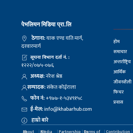
पेभलियन मिडिया प्रा.लि
ठेगाना:
याक एण्ड यति मार्ग,
होम
दरवारमार्ग
समाचार
सूचना विभाग दर्ता नं. :
अन्तर्राष्ट्रिय
१२२२/०७५-०७६
आर्थिक
अध्यक्ष:
नरेश श्रेष्ठ
जीवनशैली
सम्पादक:
संकेत कोईराला
फिचर
फोन नं:
+९७७-१-५३४९१५८
प्रवास
ई-मेल:
info@khabarhub.com
हाम्रो बारे
About Us
Media Kit
Partnership
Terms of Us
Contribution