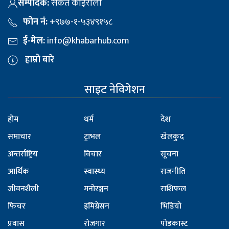
सम्पादक:
संकेत कोईराला
फोन नं:
+९७७-१-५३४९१५८
ई-मेल:
info@khabarhub.com
हाम्रो बारे
साइट नेविगेशन
होम
धर्म
देश
समाचार
ट्राभल
खेलकुद
अन्तर्राष्ट्रिय
विचार
सूचना
आर्थिक
स्वास्थ्य
राजनीति
जीवनशैली
मनोरञ्जन
राशिफल
फिचर
इमिग्रेसन
भिडियो
प्रवास
रोजगार
पोडकास्ट