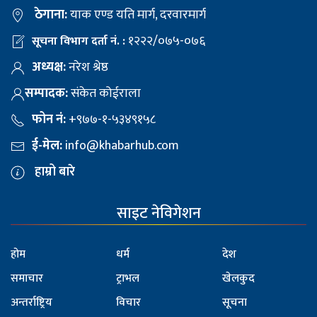
ठेगाना:
याक एण्ड यति मार्ग, दरवारमार्ग
१२२२/०७५-०७६
सूचना विभाग दर्ता नं. :
अध्यक्ष:
नरेश श्रेष्ठ
सम्पादक:
संकेत कोईराला
फोन नं:
+९७७-१-५३४९१५८
ई-मेल:
info@khabarhub.com
हाम्रो बारे
साइट नेविगेशन
होम
धर्म
देश
समाचार
ट्राभल
खेलकुद
अन्तर्राष्ट्रिय
विचार
सूचना