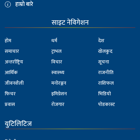
हाम्रो बारे
साइट नेविगेशन
होम
धर्म
देश
समाचार
ट्राभल
खेलकुद
अन्तर्राष्ट्रिय
विचार
सूचना
आर्थिक
स्वास्थ्य
राजनीति
जीवनशैली
मनोरञ्जन
राशिफल
फिचर
इमिग्रेसन
भिडियो
प्रवास
रोजगार
पोडकास्ट
युटिलिटिज