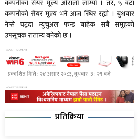
कम्पनीको सेयर मूल्य ओरालो लाग्यो । तर, ५ वटा
कम्पनीको सेयर मूल्य भने आज स्थिर रह्यो । बुधबार
नेप्से घट्दा म्युचुअल फन्ड बाहेक सबै समूहको
उपसूचक राताम्य बनेको छ ।
प्रकाशित मिति : २४ असार २०८३, बुधबार ३ : २९ बजे
प्रतिक्रिया