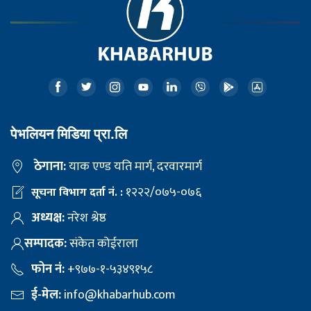
पेभलियन मिडिया प्रा.लि
ठेगाना:
याक एण्ड यति मार्ग, दरवारमार्ग
१२२२/०७५-०७६
सूचना विभाग दर्ता नं. :
अध्यक्ष:
नरेश श्रेष्ठ
सम्पादक:
संकेत कोईराला
फोन नं:
+९७७-१-५३४९१५८
ई-मेल:
info@khabarhub.com