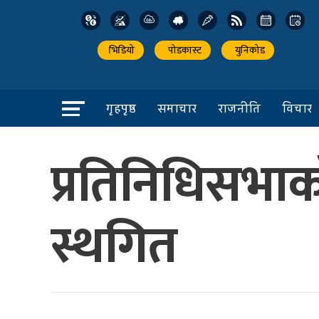
भिडियो
पोडकास्ट
युनिकोड
गृहपृष्ठ
समाचार
राजनीति
विचार
प्रतिनिधिसभा
स्थगित