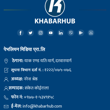
पेभलियन मिडिया प्रा.लि
ठेगाना:
याक एण्ड यति मार्ग, दरवारमार्ग
१२२२/०७५-०७६
सूचना विभाग दर्ता नं. :
अध्यक्ष:
नरेश श्रेष्ठ
सम्पादक:
संकेत कोईराला
फोन नं:
+९७७-१-५३४९१५८
ई-मेल:
info@khabarhub.com