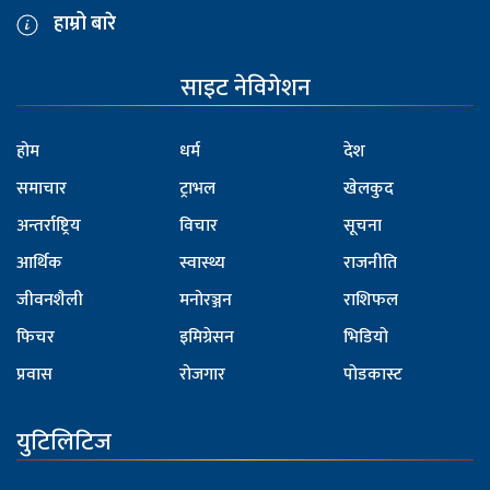
हाम्रो बारे
साइट नेविगेशन
होम
धर्म
देश
समाचार
ट्राभल
खेलकुद
अन्तर्राष्ट्रिय
विचार
सूचना
आर्थिक
स्वास्थ्य
राजनीति
जीवनशैली
मनोरञ्जन
राशिफल
फिचर
इमिग्रेसन
भिडियो
प्रवास
रोजगार
पोडकास्ट
युटिलिटिज