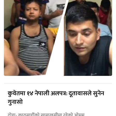
कुवेतमा १४ नेपाली अलपत्र: दूतावासले सुनेन
गुनासो
दोहा- काठमाडौंको सामाखुसीमा रहेको ओमम