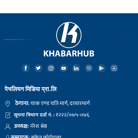
पेभलियन मिडिया प्रा.लि
ठेगाना:
याक एण्ड यति मार्ग, दरवारमार्ग
१२२२/०७५-०७६
सूचना विभाग दर्ता नं. :
अध्यक्ष:
नरेश श्रेष्ठ
सम्पादक:
संकेत कोईराला