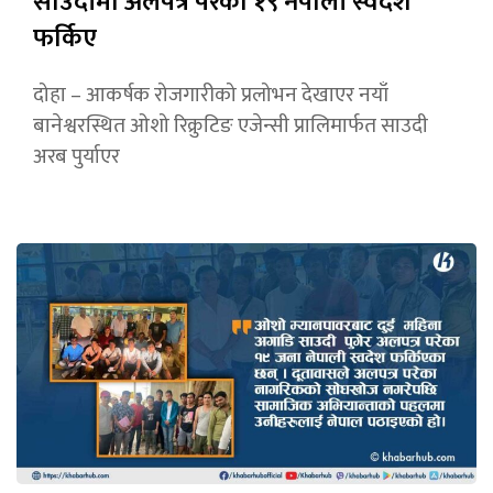
साउदीमा अलपत्र परेका १९ नेपाली स्वदेश
फर्किए
दोहा – आकर्षक रोजगारीको प्रलोभन देखाएर नयाँ
बानेश्वरस्थित ओशो रिक्रुटिङ एजेन्सी प्रालिमार्फत साउदी
अरब पुर्याएर