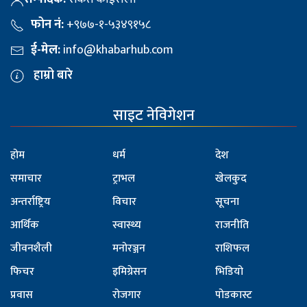
फोन नं:
+९७७-१-५३४९१५८
ई-मेल:
info@khabarhub.com
हाम्रो बारे
साइट नेविगेशन
होम
धर्म
देश
समाचार
ट्राभल
खेलकुद
अन्तर्राष्ट्रिय
विचार
सूचना
आर्थिक
स्वास्थ्य
राजनीति
जीवनशैली
मनोरञ्जन
राशिफल
फिचर
इमिग्रेसन
भिडियो
प्रवास
रोजगार
पोडकास्ट