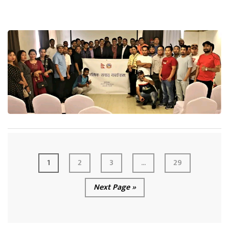
1
2
3
...
29
Next Page »