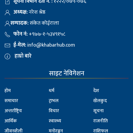
१२२२/०७५-०७६
सूचना विभाग दर्ता नं. :
अध्यक्ष:
नरेश श्रेष्ठ
सम्पादक:
संकेत कोईराला
फोन नं:
+९७७-१-५३४९१५८
ई-मेल:
info@khabarhub.com
हाम्रो बारे
साइट नेविगेशन
होम
धर्म
देश
समाचार
ट्राभल
खेलकुद
अन्तर्राष्ट्रिय
विचार
सूचना
आर्थिक
स्वास्थ्य
राजनीति
जीवनशैली
मनोरञ्जन
राशिफल