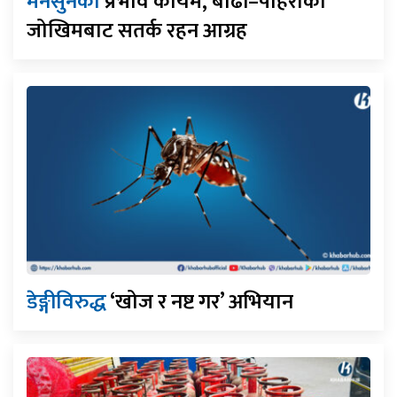
मनसुनको
प्रभाव कायमै, बाढी–पहिरोको
जोखिमबाट सतर्क रहन आग्रह
डेङ्गीविरुद्ध
‘खोज र नष्ट गर’ अभियान