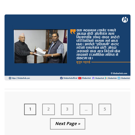
1
2
3
...
5
Next Page »