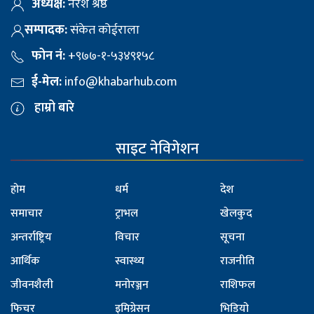
अध्यक्ष:
नरेश श्रेष्ठ
सम्पादक:
संकेत कोईराला
फोन नं:
+९७७-१-५३४९१५८
ई-मेल:
info@khabarhub.com
हाम्रो बारे
साइट नेविगेशन
होम
धर्म
देश
समाचार
ट्राभल
खेलकुद
अन्तर्राष्ट्रिय
विचार
सूचना
आर्थिक
स्वास्थ्य
राजनीति
जीवनशैली
मनोरञ्जन
राशिफल
फिचर
इमिग्रेसन
भिडियो