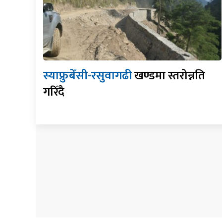
स्याफ्रुबेँसी-रसुवागढी
खण्डमा स्तरोन्नति
गरिँदै