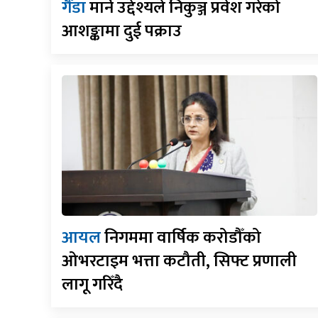
गैँडा
मार्ने उद्देश्यले निकुञ्ज प्रवेश गरेको
आशङ्कामा दुई पक्राउ
आयल
निगममा वार्षिक करोडौँको
ओभरटाइम भत्ता कटौती, सिफ्ट प्रणाली
लागू गरिँदै