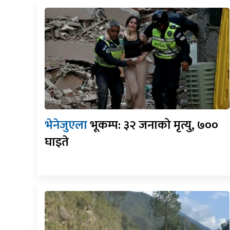
भेनेजुएला
भूकम्प: ३२ जनाको मृत्यु, ७००
घाइते