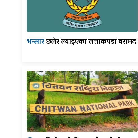
भन्सार
छलेर ल्याइएका लत्ताकपडा बरामद